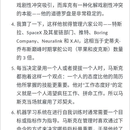
戏剧性冲突吸引，而库克有一种化解戏剧性冲突
的本能——他的道德罗盘是非常稳定的。
我算了一下，这样他就得管理六家公司——特斯
拉、SpaceX 及其星链部门、推特、Boring
Company、Neuralink 和 X.AI，这相当于史蒂夫·
乔布斯巅峰时期掌舵公司（苹果和皮克斯）数量
的 3 倍。
每当决定录用一个人或者提拔一个人时，马斯克
都抱着这样一个观点：一个人的态度比他的简历
他所掌握的技能更重要。他对“工作态度好”的定
义就是一个人渴望疯狂工作、拼命工作。所以马
斯克当场就雇用了邓契夫。
机器学习系统在进行自我训练时通常需要一个目
标或指标作为指导。马斯克在管理时喜欢通过下
命令的方式来决定哪些指标最重要，于是他给了